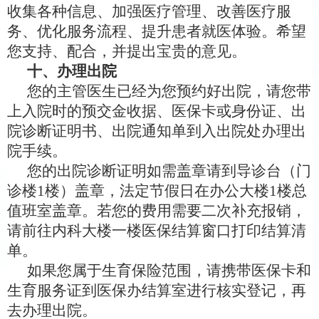
收集各种信息、加强医疗管理、改善医疗服
务、优化服务流程、提升患者就医体验。希望
您支持、配合，并提出宝贵的意见。
十、办理出院
您的主管医生已经为您预约好出院，请您带
上入院时的预交金收据、医保卡或身份证、出
院诊断证明书、出院通知单到
入出院处
办理出
院手续。
您
的出院诊断证明
如需盖章请
到
导诊台
（门
诊楼
1楼）盖章，法定节假日在办公大楼1楼总
值班室盖章。若
您
的费用需要二次补
充
报销，
请前往
内科大楼
一楼医保结算窗口
打印结算清
单。
如果您属于生育保险范围，请携带医保卡和
生育服务证到医保办结算室进行核实登记，再
去办理出院。