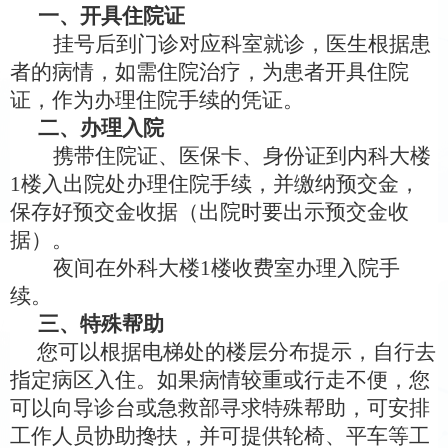
一、开具住院证
挂号后到
门诊
对应科室
就诊，
医生
根据
患
者
的病情，如需住院治疗
，
为
患者
开具住院
证，
作为
办理住院手续的凭证。
二、办理入院
携带住院证、医保卡、身份证到内科大楼
1
楼入
出
院处办理住院手续，并缴纳预交金，
保存好预交金收据（出院时要出示预交金收
据）。
夜间在
外
科大楼
1
楼收费室办理入院手
续。
三、特殊帮助
您可以根据
电梯处
的楼层分布提示，自行去
指定病区入住。如果病情较重或行走不便，您
可以向导诊台或急救部寻求特殊帮助，可安排
工作人员
协助搀扶，并可
提供
轮椅、
平车
等
工