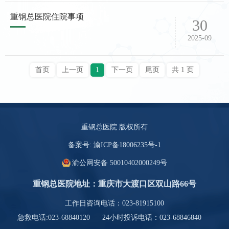
下便民服务措施：1.为就诊患者提供咨询服务（各导医
台、分诊台、患者服务中心）；2.为行动不便的患者提供
重钢总医院住院事项
30
轮椅（门诊楼一楼大厅、外科楼一楼大厅有共享轮椅，可
扫码使用）；3.为行动不便患者提供安全就诊服务（各楼
2025-09
层导医）；4.军人、残疾人（行动不便）、计划生
首页
上一页
1
下一页
尾页
共 1 页
重钢总医院 版权所有
备案号:
渝ICP备18006235号-1
渝公网安备
50010402000249号
重钢总医院地址：重庆市大渡口区双山路66号
工作日咨询电话：023-81915100
急救电话:023-68840120
24小时投诉电话：023-68846840