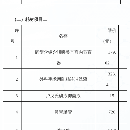
（二）耗材
项目二
序
限价
名称
号
（元）
圆型含铜含吲哚美辛宫内节育
179.
1
器
02
323.
2
外科手术用防粘连冲洗液
4
3
卢戈氏碘液抑菌液
15
4
鼻胃肠管
720