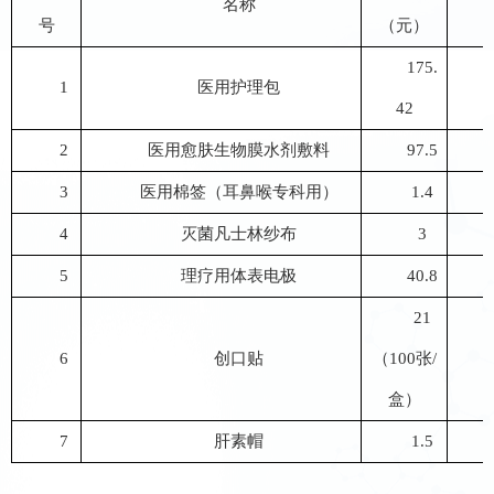
名称
号
（元）
175.
1
医用护理包
42
2
医用愈肤生物膜水剂敷料
97.5
3
医用棉签（耳鼻喉专科用）
1.4
4
灭菌凡士林纱布
3
5
理疗用体表电极
40.8
21
6
创口贴
（100张/
盒）
7
肝素帽
1.5