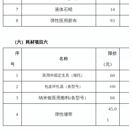
7
液体石蜡
14
8
弹性医用胶布
93
（六）
耗材
项目
六
序
限价
名称
号
（元）
1
医用外固定支具（颈托）
60
2
包皮环扎器（各型号）
100
3
纳米银医用敷料
(各型号）
66
45.0
4
弹性绷带
1