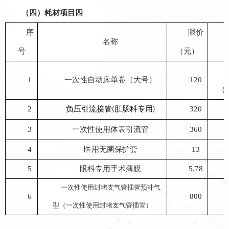
（四）
耗材
项目
四
序
限价
名称
号
（元）
1
一次性自动床单卷（大号）
120
（
2
负压引流接管
肛肠科专用
320
(
)
3
一次性使用体表引流管
360
4
医用无菌保护套
13
5
眼科专用手术薄膜
5.78
一次性使用封堵支气管插管预冲气
6
800
型（一次性使用封堵支气管插管）