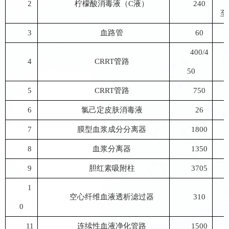
2
柠檬酸消毒液（
C液）
240
至
3
血路管
60
400/4
4
CRRT管路
50
5
CRRT管路
750
6
氯己定皮肤消毒液
26
7
膜型血浆成分分离器
1800
8
血浆分离器
1350
9
胆红素吸附柱
3705
1
空心纤维血液透析滤过器
310
0
11
连续性血液净化管路
1500