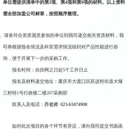
单位需提供清单中的第
3项、第4项和第9项的材料。
以上资料
需全部加盖公司鲜章，按照顺序
整理。
、
请各符合资质愿意参加的单位到
我
司递交相关资质材料，我
司将根据报名情况及科室需求情况组织对产品性能进行咨
询，便于开展下一步的采购工作。
报名时间：自挂网之日起
5
个工作日止
报名及材料递交地址：重庆市大渡口区跃进村街道大堰
三村特
1号行政楼二楼
207
采购
部
联系人及电话：
乔老师
023-6187490
8
如对此次项目的各个环节有异议，
请向我
司
提交书面函