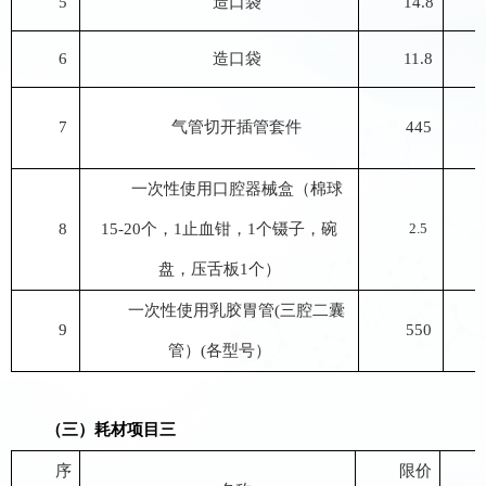
5
造口袋
14.8
6
造口袋
11.8
7
气管切开插管套件
445
一次性使用口腔器械盒（棉球
8
15-20个，1止血钳，1个镊子，碗
2.5
盘，压舌板1个）
一次性使用乳胶胃管
(三腔二囊
9
550
管）(各型号）
（三）耗材
项目
三
序
限价