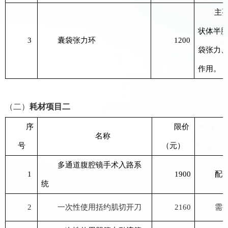
主
状体半
3
囊袋张力环
1200
袋张力
作用。
（二）
耗材项目
二
序
限价
名称
号
（元）
多通道腹腔镜手术入路系
1
1900
配
统
2
一次性使用括约肌切开刀
2160
需