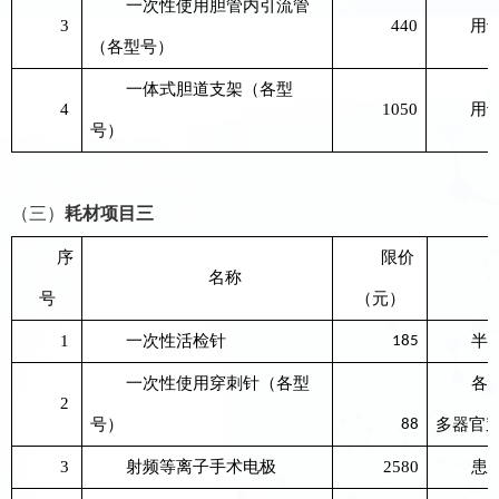
一次性使用胆管内引流管
3
440
用
（各型号）
一体式胆道支架（各型
4
1050
用
号）
（三）
耗材项目
三
序
限价
名称
号
（元）
1
一次性活检针
半
185
一次性使用穿刺针（各型
各
2
号）
多器官
88
3
射频等离子手术电极
2580
患