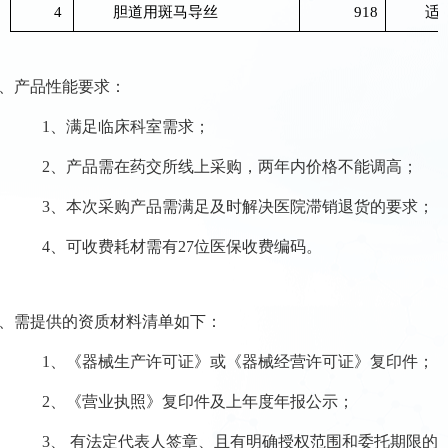
4
胆道用斑马导丝
918
适
、产品
性能要求：
1、
满足临床科室需求
；
2、
产品需在药交所线上采购，
两年内价格不能调高；
3、本次采购产品需满足及时解决医院滞销退货的要求；
4、可收费耗材需有27位医保收费编码。
、
需提供的资质材料清单如下
：
1、《器械生产许可证》或《器械经营许可证》复印件；
2、《营业执照》复印件及上年度年报公示；
3、
有法定代表人签章、且有明确授权范围和委托期限的