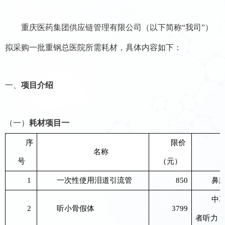
重庆医药集团供应链管理有限公司
（以下简称
“我司”）
拟采购
一批
重钢总医院所需耗材
，具体内容
如下：
一、
项目介绍
（一）
耗材项目
一
序
限价
名称
号
（元）
1
一次性使用泪道引流管
850
鼻
中
2
听小骨假体
3799
者听力