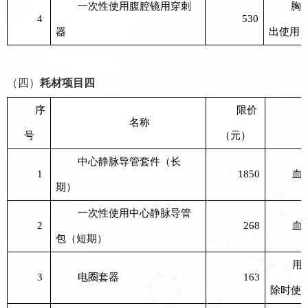
一次性使用腹腔镜用穿刺
胸
4
530
器
出使用
（四）
耗材项目
四
序
限价
名称
号
（元）
中心静脉导管套件（长
1
1850
血
期）
一次性使用中心静脉导管
2
268
血
包（短期）
用
3
电圈套器
163
除时使