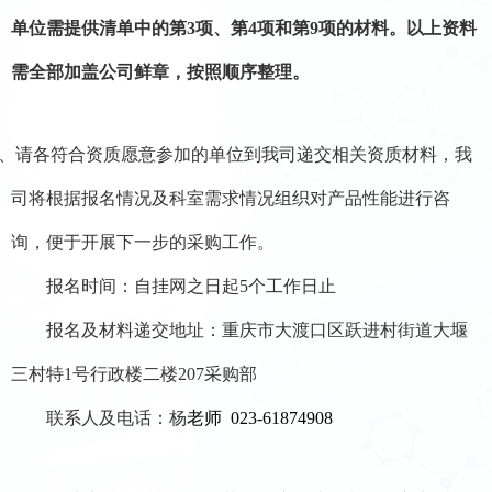
单位需提供清单中的第
3项、第4项和第9项的材料。
以上资料
需全部加盖公司鲜章，按照顺序
整理。
、
请各符合资质愿意参加的单位到
我
司递交相关资质材料，我
司将根据报名情况及科室需求情况组织对产品性能进行咨
询，便于开展下一步的采购工作。
报名时间：自挂网之日起
5
个工作日止
报名及材料递交地址：重庆市大渡口区跃进村街道大堰
三村特
1号行政楼二楼
207
采购
部
联系人及电话：
杨
老师
023-6187490
8